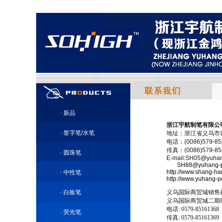
·
新品
浙江宇航制笔有限公
·
签字笔/水笔
地址：浙江省义乌市城
电话：(0086)579-85
传真：(0086)579-85
·
圆珠笔
E-mail:SH05@yuha
SH88@yuhang-
http://www.shang-h
·
中性笔
http://www.yuhang-
·
白板笔
义乌国际商贸城销售
义乌国际商贸城二期
电话
: 0579-85161368
·
荧光笔
传真
: 0579-85161369