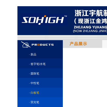
·
新品
·
签字笔/水笔
·
圆珠笔
·
中性笔
·
白板笔
·
荧光笔