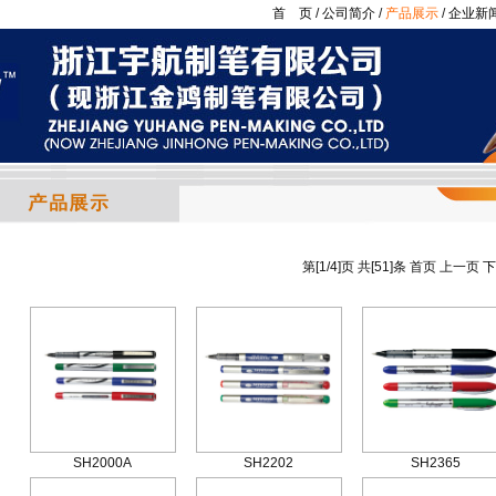
首 页
/
公司简介
/
产品展示
/
企业新
第[
1
/
4
]页 共[
51
]条 首页 上一页
下
SH2000A
SH2202
SH2365