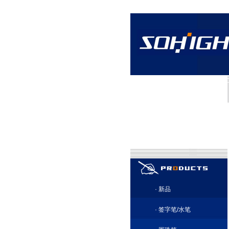
·
新品
·
签字笔/水笔