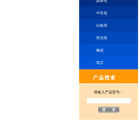
·
圆珠笔
·
中性笔
·
白板笔
·
荧光笔
·
橡皮
·
笔芯
请输入产品型号：