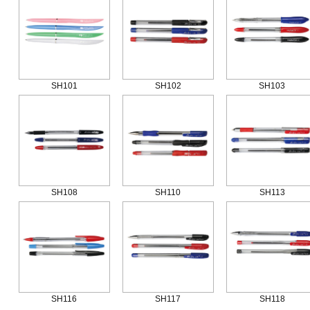
SH101
SH102
SH103
SH108
SH110
SH113
SH116
SH117
SH118