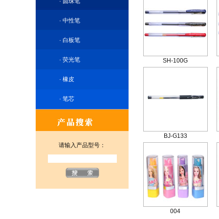
·
圆珠笔
·
中性笔
·
白板笔
·
荧光笔
SH-100G
·
橡皮
·
笔芯
BJ-G133
请输入产品型号：
004