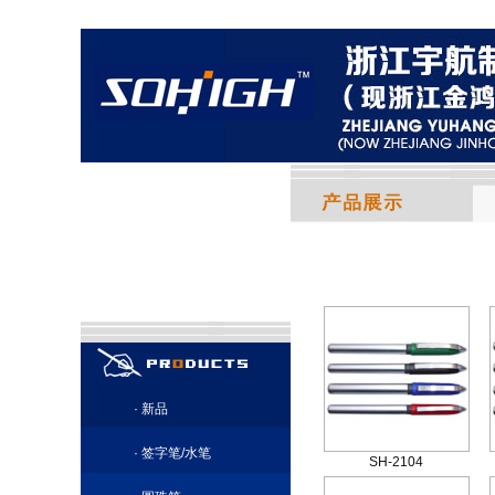
·
新品
·
签字笔/水笔
SH-2104